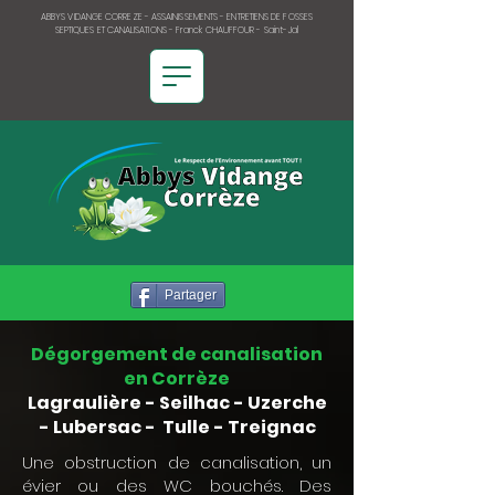
ABBYS VIDANGE CORREZE - ASSAINISSEMENTS - ENTRETIENS DE FOSSES
SEPTIQUES ET CANALISATIONS - Franck CHAUFFOUR - Saint-Jal
Partager
Dégorgement de canalisation
en Corrèze
Lagraulière
-
Seilhac
-
Uzerche
-
Lubersac
-
Tulle
-
Treignac
Une obstruction de canalisation, un
évier ou des WC bouchés. Des