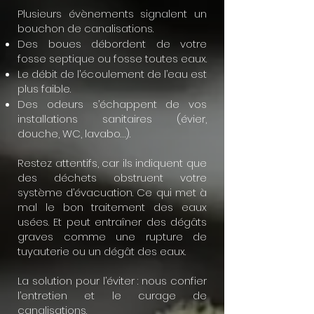
Plusieurs évènements signalent un
bouchon de canalisations.
Des boues débordent de votre
fosse septique ou fosse toutes eaux.
Le débit de l’écoulement de l’eau est
plus faible.
Des odeurs s’échappent de vos
installations sanitaires (évier,
douche, WC, lavabo…).
Restez attentifs, car ils indiquent que
des déchets obstruent votre
système d’évacuation. Ce qui met à
mal le bon traitement des eaux
usées. Et peut entraîner des dégâts
graves comme une rupture de
tuyauterie ou un dégât des eaux.
La solution pour l’éviter : nous confier
l’entretien et le
curage de
canalisations
.