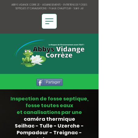
ABBYS VIDANGE CORREZE - ASSAINISSEMENTS - ENTRETIENS DE FOSSES
SEPTIQUES ET CANALISATIONS - Franck CHAUFFOUR - Saint-Jal
Partager
Inspection de fosse septique,
fosse toutes eaux
et canalisations par une
caméra thermique
Seilhac
-
Tulle
-
Uzerche
-
Pompadour
-
Treignac
-