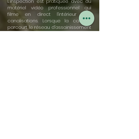
L’inspection est pratiquée avec du
matériel vidéo professionnel qui
filme en direct l’intérieur des
canalisations. Lorsque la caméra
parcourt le
réseau d’assainissement
individuel
ou collectif, notre société
d’assainissement analyse le
visionnage et les communique par
écrit dans un rapport : c’est le
diagnostic réseau.
En cas de problème détecté, des
mesures et travaux seront à
envisager. Faites confiance à
Abbys
Vidange Corrèze
pour s’en charger.
Voir les communes
corréziennes desservies
par
Abbys Vidange Corrèze