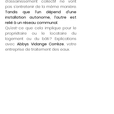
d’assainissement collectif ne vont
pas s’entretenir de la même manière.
Tandis que l’un dépend d’une
installation autonome, l’autre est
relié à un réseau communal.
Qu’est-ce que cela implique pour le
propriétaire ou le locataire du
logement ou du bâti ? Explications
avec
Abbys Vidange Corrèze
, votre
entreprise de traitement des eaux.
Nos services
d’assainissement
collectif
et d’assainissement
individuel
Assainissement individuel
Intervention chez les propriétaires
d’entreprise et d’habitation pour :
vidanger la fosse toutes eaux ou
fosse septique,