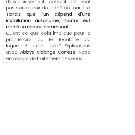
d’assainissement collectif ne vont
pas s’entretenir de la même manière.
Tandis que l’un dépend d’une
installation autonome, l’autre est
relié à un réseau communal.
Qu’est-ce que cela implique pour le
propriétaire ou le locataire du
logement ou du bâti ? Explications
avec
Abbys Vidange Corrèze
, votre
entreprise de traitement des eaux.
Nos services
d’assainissement
collectif
et d’assainissement
individuel
Assainissement individuel
Intervention chez les propriétaires
d’entreprise et d’habitation pour :
vidanger la fosse toutes eaux ou
fosse septique,