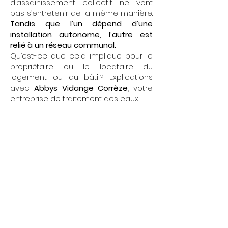
d’assainissement collectif ne vont
pas s’entretenir de la même manière.
Tandis que l’un dépend d’une
installation autonome, l’autre est
relié à un réseau communal.
Qu’est-ce que cela implique pour le
propriétaire ou le locataire du
logement ou du bâti ? Explications
avec
Abbys Vidange Corrèze
, votre
entreprise de traitement des eaux.
Nos services
d’assainissement
collectif
et d’assainissement
individuel
Assainissement individuel
Intervention chez les propriétaires
d’entreprise et d’habitation pour :
vidanger la fosse toutes eaux ou
fosse septique,