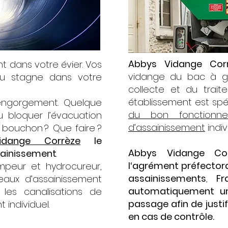
Abbys Vidange Cor
nt dans votre évier. Vos
vidange du bac à gr
au stagne dans votre
collecte et du trait
établissement est spé
engorgement. Quelque
du bon fonctionnem
bloquer l’évacuation
d’assainissement
indiv
n bouchon ? Que faire ?
dange Corrèze
le
Abbys Vidange Cor
ssainissement
.
l‘agrément préfectora
peur et hydrocureur,
assainissements
,
Fr
aux d’assainissement
automatiquement un 
 les canalisations de
passage afin de justif
 individuel.
en cas de contrôle.