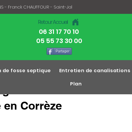
S - Franck CHAUFFOUR - Saint-Jal
Retour Accueil
06 31 17 70 10
05 55 73 30 00
Partager
n de fosse septique
Entretien de canalisations
Plan
age de
e en Corrèze