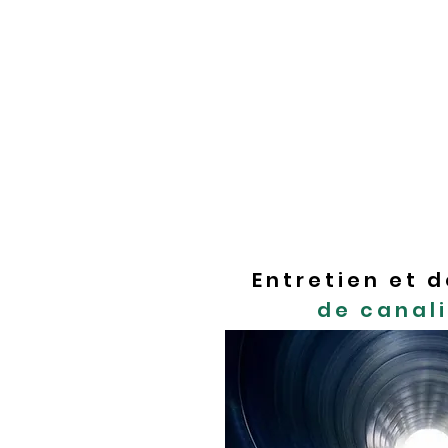
Les habitations et bât
collectif, possèdent so
fosse toutes eaux. Il s
façon autonome.
Dans ce contexte, l’ent
l’entrepri
se.
Il s’engage 
comprend des travaux d
Entretien et
de canal