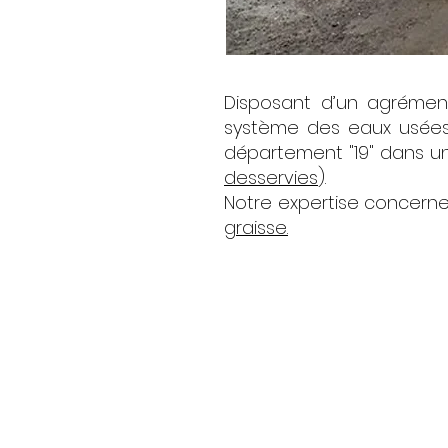
Disposant d’un agrémen
système des eaux usée
département "19" dans un
desservies
).
Notre expertise concern
graisse.
Abbys Vidange Corrèz
maintenance de fosse 
traitement des matières 