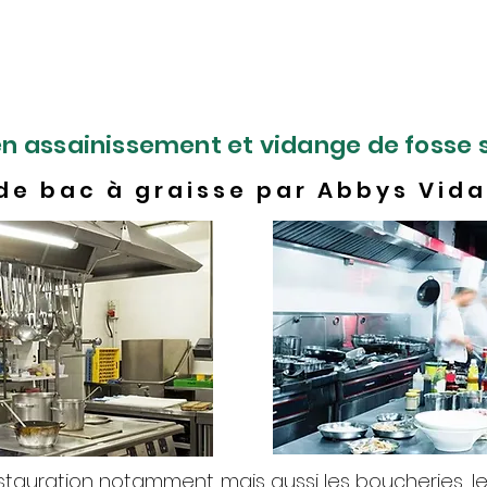
ème de
canalisations bouchées
,
nous pouvons vous
nt rapides afin d’éviter d’endommager trop lo
usées.
en assainissement et vidange de fosse 
 de bac à graisse par Abbys Vid
stauration notamment mais aussi les boucheries, le