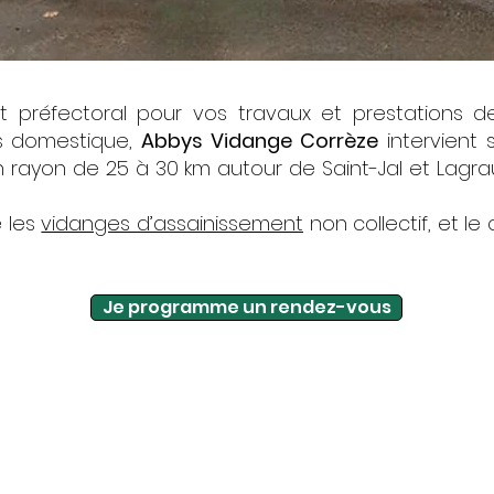
t préfectoral pour vos travaux et prestations 
s domestique,
Abbys Vidange Corrèze
intervient 
 rayon de 25 à 30 km autour de Saint-Jal et Lagrau
e les
vidanges d’assainissement
non collectif, et l
Je programme un rendez-vous
e
,
professionnel agréé à votre service pour l’ent
septique
. Pompage et évacuation des boues de v
en centre spécialisé, pour un rejet des eaux traitée