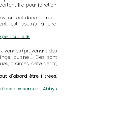
rtant. Il a pour fonction
r éviter tout débordement
ement est soumis à une
ert sur le 19.
aux-vannes (provenant des
ge, cuisine…). Elles sont
es, graisses, détergents,
out d’abord être filtrées,
é d’assainissement Abbys