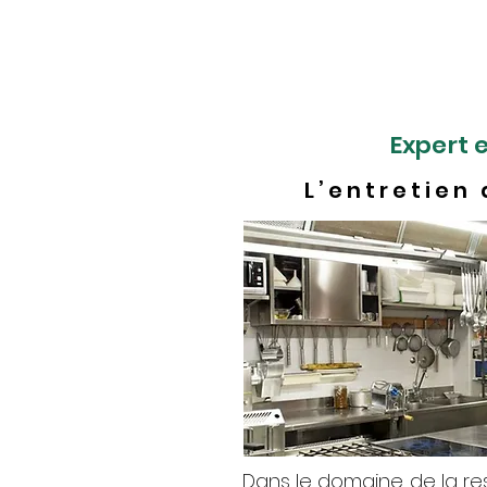
Mais en cas de probl
Nos interventions so
d’évacuation des eaux 
Expert 
L’entretien
Dans le domaine de la re