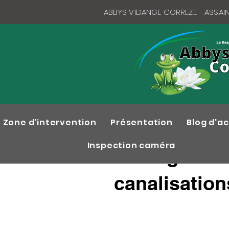
ABBYS VIDANGE CORREZE - ASSAINI
Zone d'intervention
Présentation
Blog d'ac
Inspection caméra
Vidange de 
canalisatio