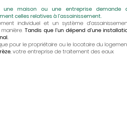
r une maison ou une entreprise demande d
nt celles relatives à l’assainissement.
ement individuel et un système d’assainissemen
e manière.
Tandis que l’un dépend d’une installati
nal.
ue pour le propriétaire ou le locataire du logement
rèze
, votre entreprise de traitement des eaux.
 services d’assainissement colle
et d’assainissement individuel
Assainissement indivi
tif
Intervention chez les p
d’entreprise et d’habit
pour entretenir les
vidanger la fosse tou
omme des zones à