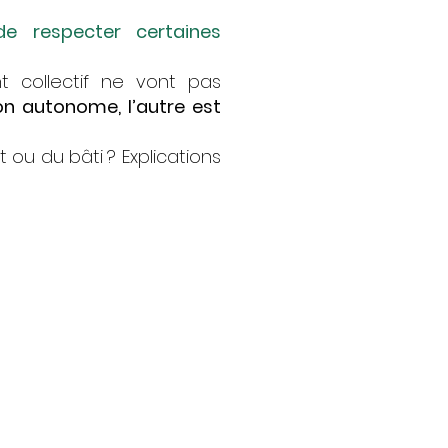
e respecter certaines
t collectif ne vont pas
on autonome, l’autre est
 ou du bâti ? Explications
ctif
duel
ropriétaires
ation pour :
tes eaux ou fosse