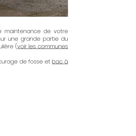
de maintenance de votre
sur une grande partie du
lière (
voir les communes
e curage de fosse et
bac à
retien, la vidange et la
otre cuve, transport et
s en milieu naturel.