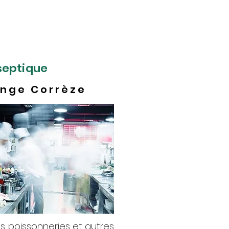
 dépanner en urgence.
ngtemps votre système
septique
ange Corrèze
s poissonneries et autres