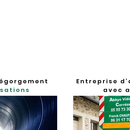
iments relevant de l’assainissement individuel
it une fosse septique (encore tolérée, mais ancie
’agit d’une installation indépendante qui se charg
retien de fosse est pris en charge par le propri
à réaliser l’entretien et le nettoyage de fosse tou
e vidange de fosse, de pompage des boues, de cu
 dégorgement
Entreprise d
isations
avec 