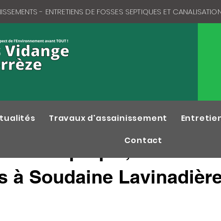
SSEMENTS - ENTRETIENS DE FOSSES SEPTIQUES ET CANALISATION
tualités
Travaux d'assainissement
Entretie
Contact
fosse septique, Débouch
ns à Soudaine Lavinadièr