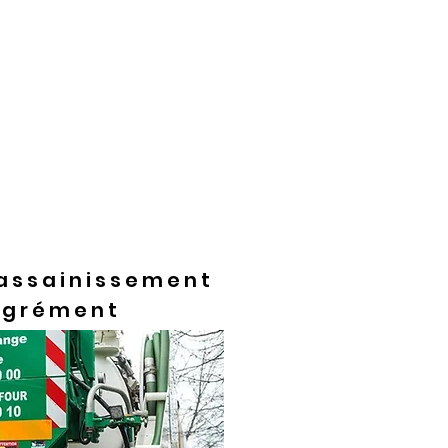
, ou assainissement non
nne génération) soit une
e d’assainir vos eaux de
étaire du logement ou de
s les 4 ans environ
.
Cela
rage de canalisations.
’assainissement
agrément