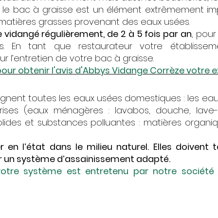
le bac à graisse est un élément extrêmement impo
t matières grasses provenant des eaux usées.
e vidangé régulièrement, de 2 à 5 fois par an
, pou
s. En tant que restaurateur votre établiss
r l’entretien de votre bac à graisse.
our obtenir l'avis d'Abbys Vidange Corrèze votre exp
ignent toutes les eaux usées domestiques : les e
rises (eaux ménagères : lavabos, douche, lave-lin
ides et substances polluantes : matières organiqu
 en l’état dans le milieu naturel. Elles doivent t
par un système d’assainissement adapté.
, votre système est entretenu par notre sociét
Entretien de fosse septique et fosse toutes eaux