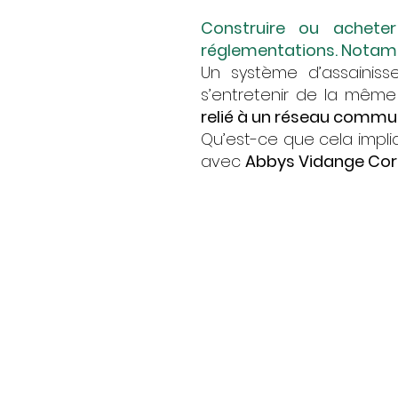
Construire ou achete
réglementations. Notamme
Un système d’assainiss
s’entretenir de la mêm
relié à un réseau commu
Qu’est-ce que cela impliq
avec
Abbys Vidange Cor
Nos
Assainissement collec
Nous intervenons :
auprès des communes 
réseaux considérés c