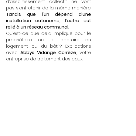
d’assainissement collectif ne vont
pas s’entretenir de la même manière.
Tandis que l’un dépend d’une
installation autonome, l’autre est
relié à un réseau communal.
Qu’est-ce que cela implique pour le
propriétaire ou le locataire du
logement ou du bâti ? Explications
avec
Abbys Vidange Corrèze
, votre
entreprise de traitement des eaux.
Nos services
d’assainissement
collectif
et d’assainissement
individuel
Assainissement individuel
Intervention chez les propriétaires
d’entreprise et d’habitation pour :
vidanger la fosse toutes eaux ou
fosse septique,